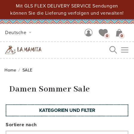
Mit GLS FLEX DELIVERY SERVICE Sendungen
können Sie die Lieferung verfolgen und verwalten!
Deutsche
0
0
Me
Home
SALE
Damen Sommer Sale
KATEGORIEN UND FILTER
Sortiere nach