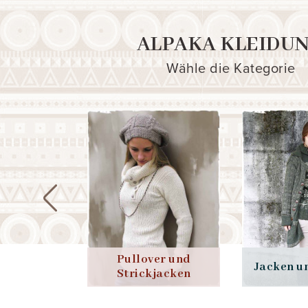
ALPAKA KLEIDU
Wähle die Kategorie
lpen und
Pullover und
Jacken u
mpfe
Strickjacken
Junge