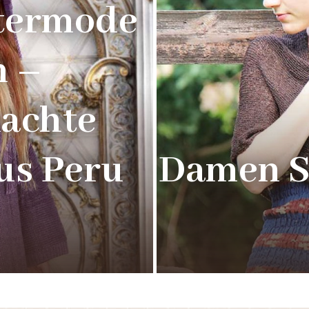
termode
 –
achte
us Peru
Damen 