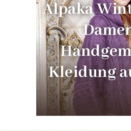
Alpaka Win
Damen
Handgem
Kleidung a