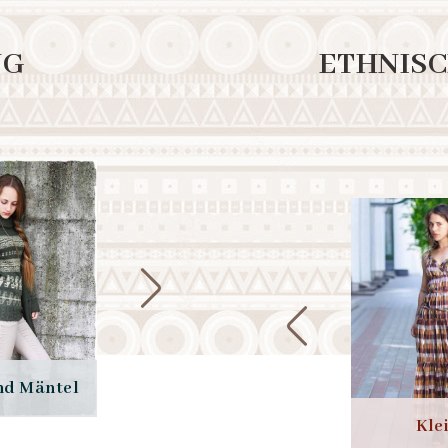
NG
ETHNISC
nd Mäntel
Poncho
Strick
 Mode
Umstandsmode
Kle