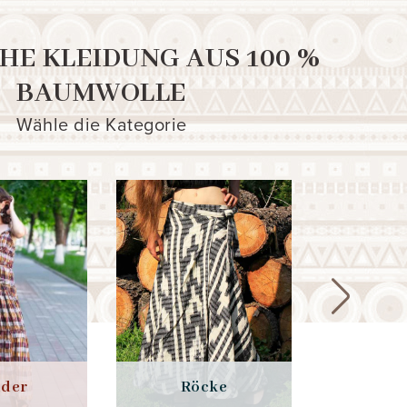
HE KLEIDUNG AUS 100 %
BAUMWOLLE
Wähle die Kategorie
kleider
Röcke
Hosen un
ider
Röcke
Blusen 