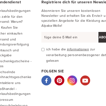
undendienst
Registriere dich für unseren Newsle
rkaufsbedingungen
Abonnieren Sie unseren kostenlosen
Newsletter und erhalten Sie als Erste/r 
h zahle für den
speziellen Angebote für die Kleidung au
rsand: Warum?
Alpaka-Wolle!
 Kaufen Sie
cher einkaufen
ABO
rsand und
ndungsverfolgung
ich habe die
informationen
zur
tausch und
verarbeitung personenbezogener da
ckgabe
gelesen
schenkgutscheine -
fos
FOLGEN SIE
chselnde
ihnachtsgeschenke
ntaktiere uns
oßhandel -
rkaufsbedingungen
pressum
derrufsbelehrung