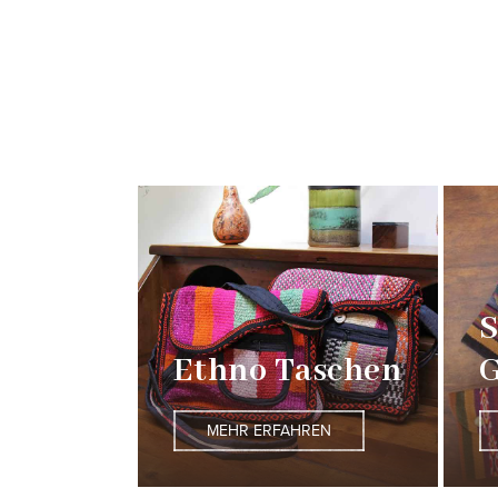
S
Ethno Taschen
G
MEHR ERFAHREN