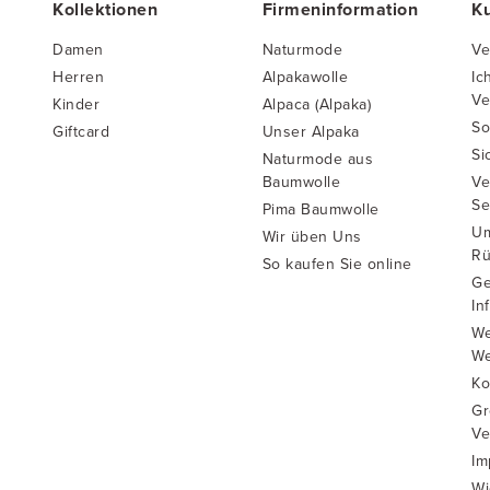
Kollektionen
Firmeninformation
K
Damen
Naturmode
Ve
Herren
Alpakawolle
Ic
Ve
Kinder
Alpaca (Alpaka)
So
Giftcard
Unser Alpaka
Si
Naturmode aus
Baumwolle
Ve
Se
Pima Baumwolle
Um
Wir üben Uns
Rü
So kaufen Sie online
Ge
In
We
We
Ko
Gr
Ve
Im
Wi