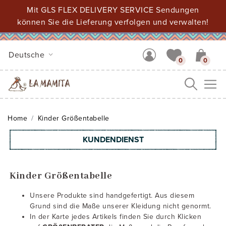
Mit GLS FLEX DELIVERY SERVICE Sendungen
können Sie die Lieferung verfolgen und verwalten!
Deutsche
0
0
Me
Home
Kinder Größentabelle
KUNDENDIENST
Kinder Größentabelle
Unsere Produkte sind handgefertigt. Aus diesem
Grund sind die Maße unserer Kleidung nicht genormt.
In der Karte jedes Artikels finden Sie durch Klicken