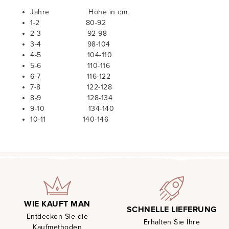
Jahre Höhe in cm.
1-2 80-92
2-3 92-98
3-4 98-104
4-5 104-110
5-6 110-116
6-7 116-122
7-8 122-128
8-9 128-134
9-10 134-140
10-11 140-146
WIE KAUFT MAN
SCHNELLE LIEFERUNG
Entdecken Sie die
Erhalten Sie Ihre
Kaufmethoden