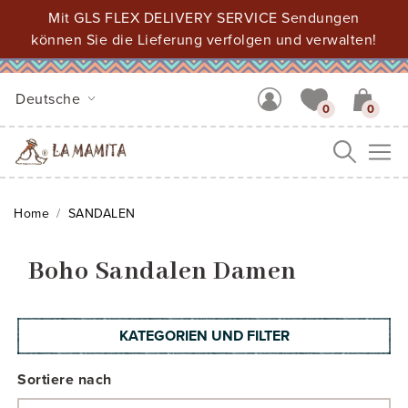
Mit GLS FLEX DELIVERY SERVICE Sendungen
können Sie die Lieferung verfolgen und verwalten!
Deutsche
0
0
Me
Home
SANDALEN
Boho Sandalen Damen
KATEGORIEN UND FILTER
Sortiere nach