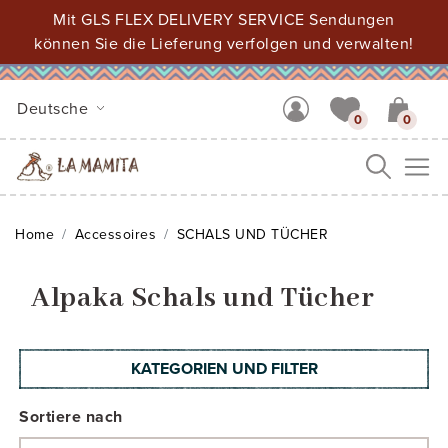
Mit GLS FLEX DELIVERY SERVICE Sendungen
können Sie die Lieferung verfolgen und verwalten!
Deutsche
0
0
Me
Home
Accessoires
SCHALS UND TÜCHER
Alpaka Schals und Tücher
KATEGORIEN UND FILTER
Sortiere nach