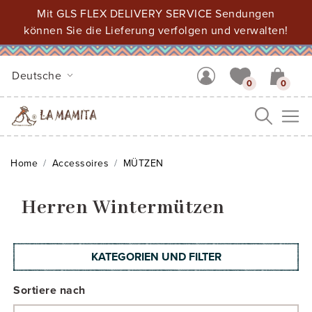
Mit GLS FLEX DELIVERY SERVICE Sendungen
können Sie die Lieferung verfolgen und verwalten!
Deutsche
0
0
Me
Home
Accessoires
MÜTZEN
Herren Wintermützen
KATEGORIEN UND FILTER
Sortiere nach