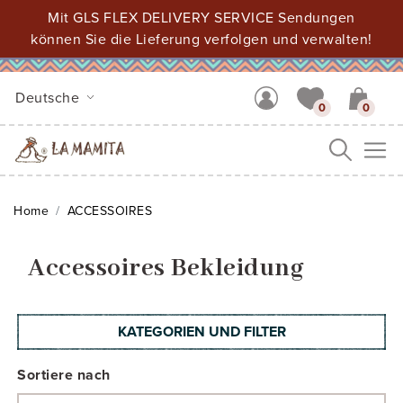
Mit GLS FLEX DELIVERY SERVICE Sendungen
können Sie die Lieferung verfolgen und verwalten!
Deutsche
0
0
Me
Home
ACCESSOIRES
Accessoires Bekleidung
KATEGORIEN UND FILTER
Sortiere nach