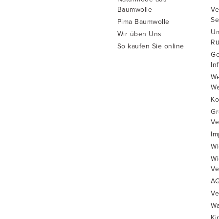
Baumwolle
Ve
Se
Pima Baumwolle
Um
Wir üben Uns
Rü
So kaufen Sie online
Ge
In
We
We
Ko
Gr
Ve
Im
Wi
Wi
Ve
A
Ve
Wa
Ki