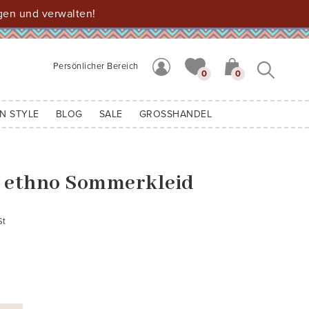
gen und verwalten!
Persönlicher Bereich
0
0
N STYLE
BLOG
SALE
GROSSHANDEL
 ethno Sommerkleid
St
20
123