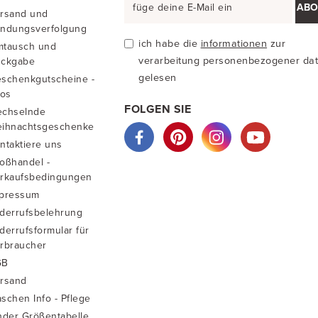
ABO
rsand und
ndungsverfolgung
ich habe die
informationen
zur
tausch und
verarbeitung personenbezogener da
ckgabe
gelesen
schenkgutscheine -
fos
FOLGEN SIE
chselnde
ihnachtsgeschenke
ntaktiere uns
oßhandel -
rkaufsbedingungen
pressum
derrufsbelehrung
derrufsformular für
rbraucher
GB
rsand
schen Info - Pflege
nder Größentabelle