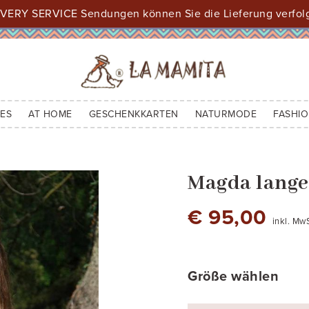
VERY SERVICE Sendungen können Sie die Lieferung verfol
ES
AT HOME
GESCHENKKARTEN
NATURMODE
FASHIO
Magda lange
€ 95,00
inkl. Mw
83
279
4-bis
119
1
Größe wählen