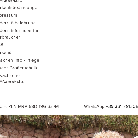
oßhandel -
rkaufsbedingungen
pressum
derrufsbelehrung
derrufsformular für
rbraucher
GB
rsand
schen Info - Pflege
nder Größentabelle
wachsene
ößentabelle
C.F. RLN MRA 58D 19G 337M
WhatsApp
+39 331 29130