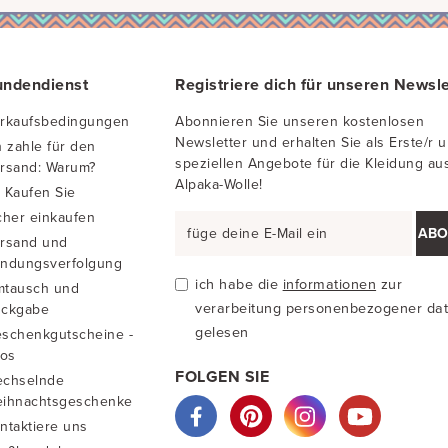
undendienst
Registriere dich für unseren Newsle
rkaufsbedingungen
Abonnieren Sie unseren kostenlosen
Newsletter und erhalten Sie als Erste/r 
h zahle für den
speziellen Angebote für die Kleidung au
rsand: Warum?
Alpaka-Wolle!
 Kaufen Sie
cher einkaufen
ABO
rsand und
ndungsverfolgung
ich habe die
informationen
zur
tausch und
verarbeitung personenbezogener da
ckgabe
gelesen
schenkgutscheine -
fos
FOLGEN SIE
chselnde
ihnachtsgeschenke
ntaktiere uns