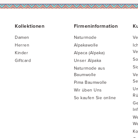
Kollektionen
Firmeninformation
K
Damen
Naturmode
Ve
Herren
Alpakawolle
Ic
Ve
Kinder
Alpaca (Alpaka)
So
Giftcard
Unser Alpaka
Si
Naturmode aus
Baumwolle
Ve
Se
Pima Baumwolle
Um
Wir üben Uns
Rü
So kaufen Sie online
Ge
In
We
We
Ko