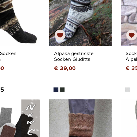
-Socken
Alpaka gestrickte
Sock
a
Socken Giuditta
Alpa
00
€ 39,00
€ 3
 5