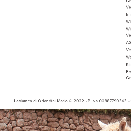
Gr
Ve
Im
Wi
Wi
Ve
A
Ve
Wa
Ki
Er
Gr
LaMamita di Orlandini Mario © 2022
P. Iva 00887790343