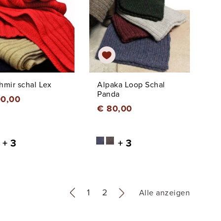
hmir schal Lex
Alpaka Loop Schal
Panda
00,00
€ 80,00
+ 3
+ 3
«
1
2
»
Alle anzeigen