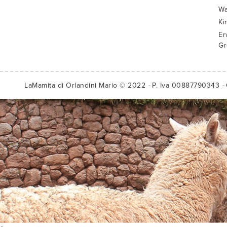
Wa
Ki
Er
Gr
LaMamita di Orlandini Mario © 2022
P. Iva 00887790343