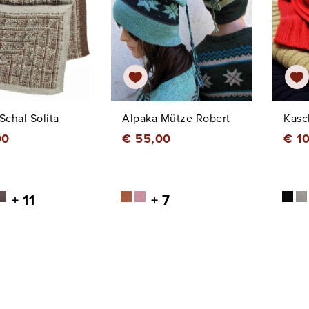
Schal Solita
Alpaka Mütze Robert
Kasc
00
€ 55,00
€ 1
+ 11
+ 7