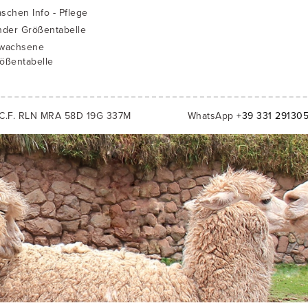
schen Info - Pflege
nder Größentabelle
wachsene
ößentabelle
C.F. RLN MRA 58D 19G 337M
WhatsApp
+39 331 29130