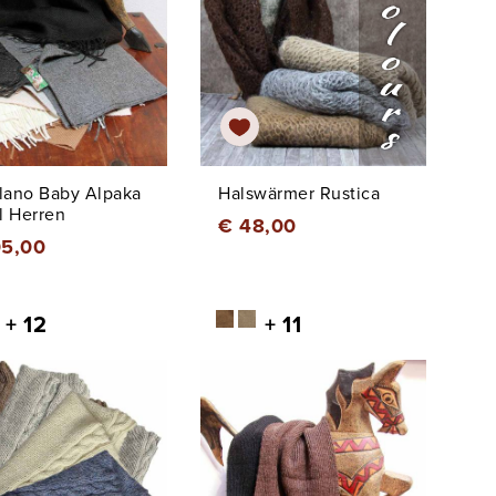
plano Baby Alpaka
Halswärmer Rustica
l Herren
€ 48,00
05,00
+ 12
+ 11