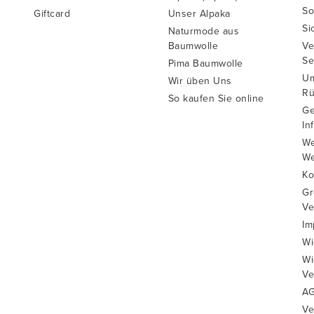
So
Giftcard
Unser Alpaka
Si
Naturmode aus
Baumwolle
Ve
Se
Pima Baumwolle
Um
Wir üben Uns
Rü
So kaufen Sie online
Ge
In
We
We
Ko
Gr
Ve
Im
Wi
Wi
Ve
A
Ve