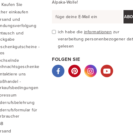
Alpaka-Wolle!
 Kaufen Sie
cher einkaufen
ABO
rsand und
ndungsverfolgung
ich habe die
informationen
zur
tausch und
verarbeitung personenbezogener da
ckgabe
gelesen
schenkgutscheine -
fos
FOLGEN SIE
chselnde
ihnachtsgeschenke
ntaktiere uns
oßhandel -
rkaufsbedingungen
pressum
derrufsbelehrung
derrufsformular für
rbraucher
GB
rsand