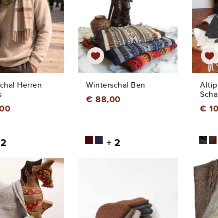
chal Herren
Winterschal Ben
Alti
s
Scha
€ 88,00
,00
€ 1
 2
+ 2