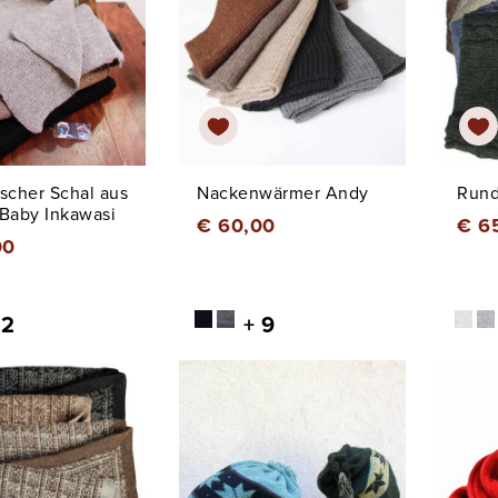
scher Schal aus
Nackenwärmer Andy
Rund
Baby Inkawasi
€ 60,00
€ 6
00
 2
+ 9