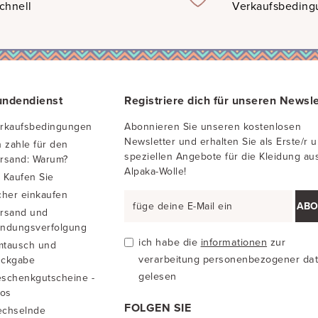
chnell
Verkaufsbedin
undendienst
Registriere dich für unseren Newsle
rkaufsbedingungen
Abonnieren Sie unseren kostenlosen
Newsletter und erhalten Sie als Erste/r 
h zahle für den
speziellen Angebote für die Kleidung au
rsand: Warum?
Alpaka-Wolle!
 Kaufen Sie
cher einkaufen
ABO
rsand und
ndungsverfolgung
ich habe die
informationen
zur
tausch und
verarbeitung personenbezogener da
ckgabe
gelesen
schenkgutscheine -
fos
FOLGEN SIE
chselnde