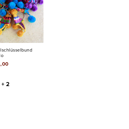
lschlüsselbund
lo
2,00
+ 2