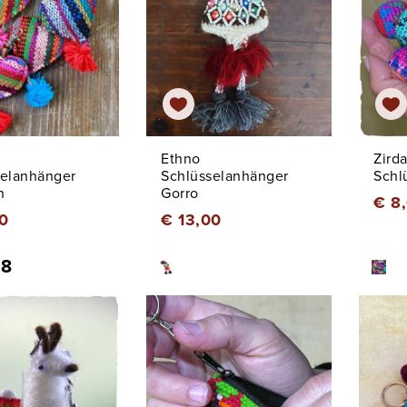
Ethno
Zird
selanhänger
Schlüsselanhänger
Schl
n
Gorro
€ 8
0
€ 13,00
 8