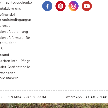
ihnachtsgeschenke
ntaktiere uns
oßhandel -
rkaufsbedingungen
pressum
derrufsbelehrung
derrufsformular für
rbraucher
GB
rsand
schen Info - Pflege
nder Größentabelle
wachsene
ößentabelle
C.F. RLN MRA 58D 19G 337M
WhatsApp
+39 331 29130