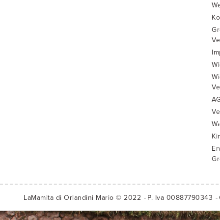
We
Ko
Gr
Ve
Im
Wi
Wi
Ve
A
Ve
Wa
Ki
Er
Gr
LaMamita di Orlandini Mario © 2022
P. Iva 00887790343