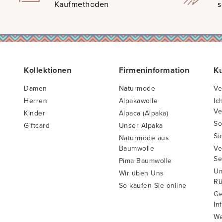
Kaufmethoden
s
Kollektionen
Firmeninformation
K
Damen
Naturmode
Ve
Herren
Alpakawolle
Ic
Ve
Kinder
Alpaca (Alpaka)
So
Giftcard
Unser Alpaka
Si
Naturmode aus
Baumwolle
Ve
Se
Pima Baumwolle
Um
Wir üben Uns
Rü
So kaufen Sie online
Ge
In
We