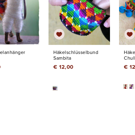
selanhänger
Häkelschlüsselbund
Häke
Sambita
Chul
0
€ 12,00
€ 1