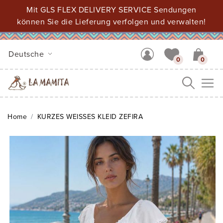
Mit GLS FLEX DELIVERY SERVICE Sendungen
können Sie die Lieferung verfolgen und verwalten!
Deutsche
0
0
Me
Home
KURZES WEISSES KLEID ZEFIRA