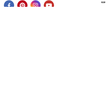
Wir von LA MAMITA sind Hersteller von ethnischer Kleidung
aus Alpakawolle oder Baumwolle. Unsere Kleidung wird in
Handarbeit hergestellt und mit Naturprodukten gefärbt. In
unserem virtuellen Shop können Sie unsere Kleidungsstücke
sehen und direkt online kaufen.
SICHERE ZAHLUNG
PayPal, Kreditkarte, sie können auch zahlen Banküberweisung