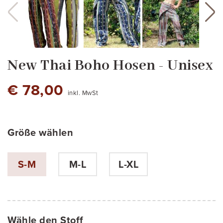
New Thai Boho Hosen - Unisex
€ 78,00
inkl. MwSt
Größe wählen
cod.2022-5
cod.2022-14
cod.2022-16
cod.2022-17
4-bis
117 - bis
107
105
116
120
123
124
S-M
M-L
L-XL
Wähle den Stoff