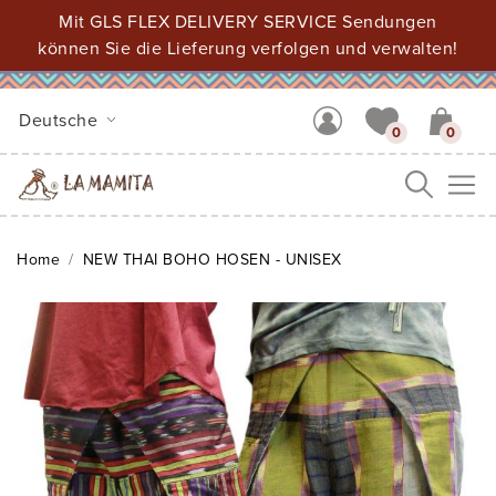
Mit GLS FLEX DELIVERY SERVICE Sendungen
können Sie die Lieferung verfolgen und verwalten!
Deutsche
0
0
Me
Home
NEW THAI BOHO HOSEN - UNISEX