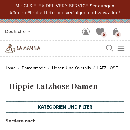
Mit GLS FLEX DELIVERY SERVICE Sendungen
können Sie die Lieferung verfolgen und verwalten!
Deutsche
0
0
Me
Home
Damenmode
Hosen Und Overalls
LATZHOSE
Hippie Latzhose Damen
KATEGORIEN UND FILTER
Sortiere nach