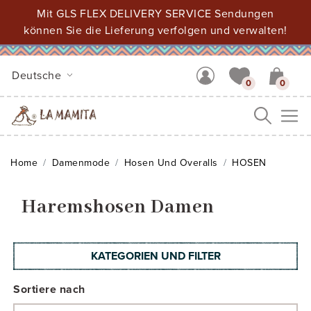
Mit GLS FLEX DELIVERY SERVICE Sendungen
können Sie die Lieferung verfolgen und verwalten!
Deutsche
0
0
Me
Home
Damenmode
Hosen Und Overalls
HOSEN
Haremshosen Damen
KATEGORIEN UND FILTER
Sortiere nach