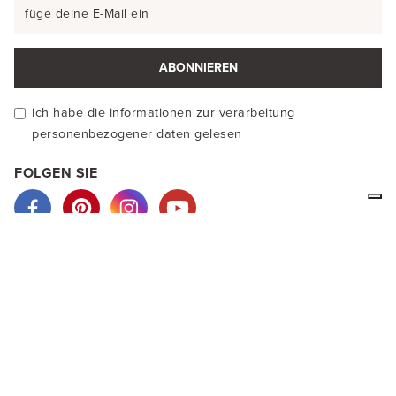
ABONNIEREN
ich habe die
informationen
zur verarbeitung
personenbezogener daten gelesen
FOLGEN SIE
Wir von LA MAMITA sind Hersteller von ethnischer Kleidung
aus Alpakawolle oder Baumwolle. Unsere Kleidung wird in
Handarbeit hergestellt und mit Naturprodukten gefärbt. In
unserem virtuellen Shop können Sie unsere Kleidungsstücke