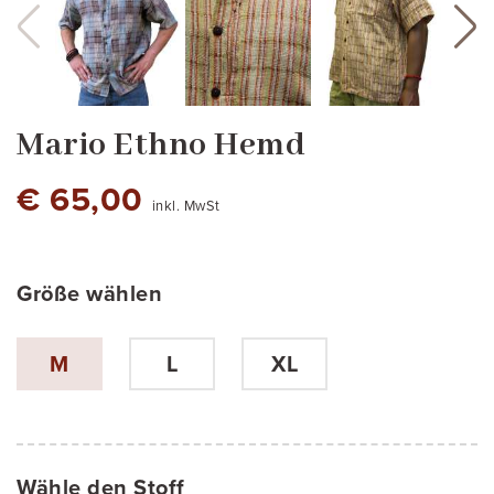
Mario Ethno Hemd
€ 65,00
inkl. MwSt
Größe wählen
cod.2022-1
83
cod.2022-11
cod.2022-12
cod.2022-13
M
L
XL
Wähle den Stoff